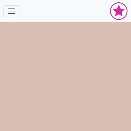
跳转到主要内容