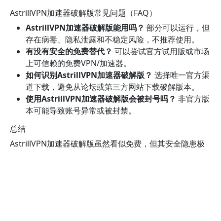
AstrillVPN加速器破解版常见问题（FAQ）
AstrillVPN加速器破解版能用吗？
部分可以运行，但
存在病毒、隐私泄露和不稳定风险，不推荐使用。
有没有安全的免费替代？
可以尝试官方试用版或市场
上可信赖的免费VPN/加速器。
如何识别AstrillVPN加速器破解版？
选择唯一官方渠
道下载，避免从论坛或第三方网站下载破解版本。
使用AstrillVPN加速器破解版会被封号吗？
非官方版
本可能导致账号异常或被封禁。
总结
AstrillVPN加速器破解版虽然看似免费，但其安全隐患极
高。建议用户避免使用破解版，选择官方正版或官方试用
版，以确保下载安全、功能完整且使用稳定。如需了解官
方版本，请访问http://astrilljiasu.com/zh-hans
前一个
后一个