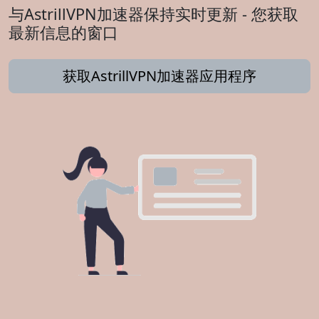
与AstrillVPN加速器保持实时更新 - 您获取
最新信息的窗口
获取AstrillVPN加速器应用程序